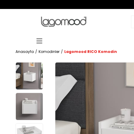
Anasayfa
Komodinler
Lagomood RICO Komodin