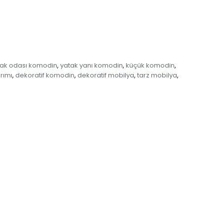
tak odası komodin
yatak yanı komodin
küçük komodin
,
,
,
rımı
dekoratif komodin
dekoratif mobilya
tarz mobilya
,
,
,
,