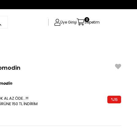
0
Üye Girişi
Sepetim
omodin
omodin
 AL AZ ÖDE...!!!
%
15
ÜRÜNE 150 TL İNDİRİM
İndirim