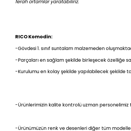
ferah ortamlar yaratabiliriz.
RICO Komodin:
-Gövdesi 1. sınıf suntalam malzemeden oluşmaktad
-Parçaları en sağlam şekilde birleşecek özelliğe sah
-Kurulumu en kolay şekilde yapılabilecek şekilde ta
-Ürünlerimizin kalite kontrolü uzman personelimiz 
-Ürünümüzün renk ve desenleri diğer tüm modellerimi