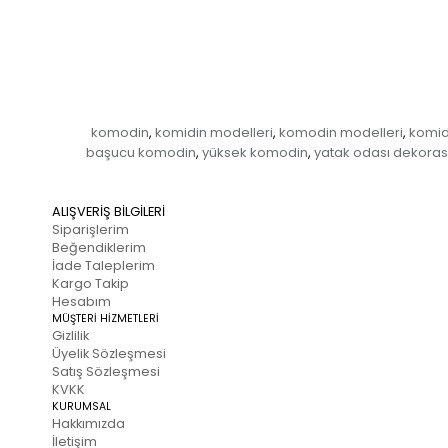
komodin
komidin modelleri
komodin modelleri
komidi
,
,
,
başucu komodin
yüksek komodin
yatak odası dekora
,
,
ALIŞVERİŞ BİLGİLERİ
Siparişlerim
Beğendiklerim
İade Taleplerim
Kargo Takip
Hesabım
MÜŞTERİ HİZMETLERİ
Gizlilik
Üyelik Sözleşmesi
Satış Sözleşmesi
KVKK
KURUMSAL
Hakkımızda
İletişim