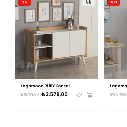
%5
%13
Lagomood RUBY Konsol
₺3.579,00
₺3.759,87
₺3.543,8