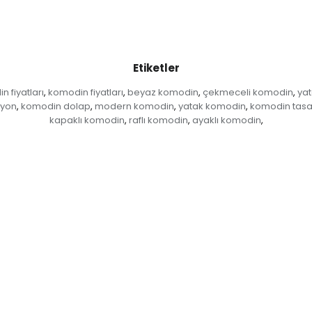
Etiketler
n fiyatları
komodin fiyatları
beyaz komodin
çekmeceli komodin
ya
,
,
,
,
syon
komodin dolap
modern komodin
yatak komodin
komodin tasa
,
,
,
,
kapaklı komodin
raflı komodin
ayaklı komodin
,
,
,