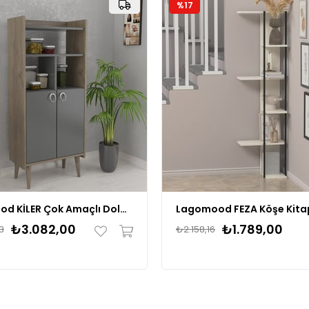
%17
Lagomood KİLER Çok Amaçlı Dolap
Lagomood FEZA Köşe Kitap
₺3.082,00
₺1.789,00
3
₺2.158,16