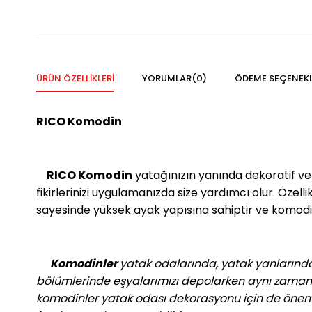
ÜRÜN ÖZELLIKLERI
YORUMLAR
(0)
ÖDEME SEÇENEKL
RICO Komodin
RICO Komodin
yatağınızın yanında dekoratif ve ş
fikirlerinizi uygulamanızda size yardımcı olur. Özel
sayesinde yüksek ayak yapısına sahiptir ve komodin
Komodinler
yatak odalarında, yatak yanlarında 
bölümlerinde eşyalarımızı depolarken aynı zamand
komodinler yatak odası dekorasyonu için de önemli