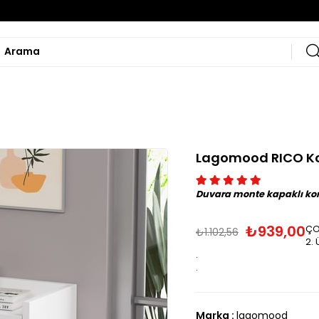
Lagomood RICO K
Duvara monte kapaklı k
₺939,00
ÇOK
₺1.102,56
2. 
.
.
Marka
:
lagomood