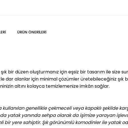
ERI
ÜRÜN ÖNERILERI
ık bir düzen oluşturmanız için eşsiz bir tasarım ile size s
likle dar alanlar için minimal çözümler üretebileceğiniz şık
inizin altını kolayca temizlemenize imkân sağlar.
kullanılan genellikle çekmeceli veya kapaklı şekilde kar
a yatak yanında sehpa olarak da işimize yarayan işlevs
 bir yere sahiptir. Şık görünümlü komodinler ile yatak od