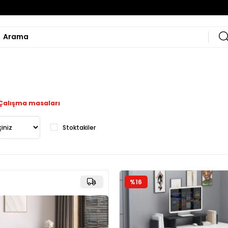
Çalışma masaları
Stoktakiler
%16