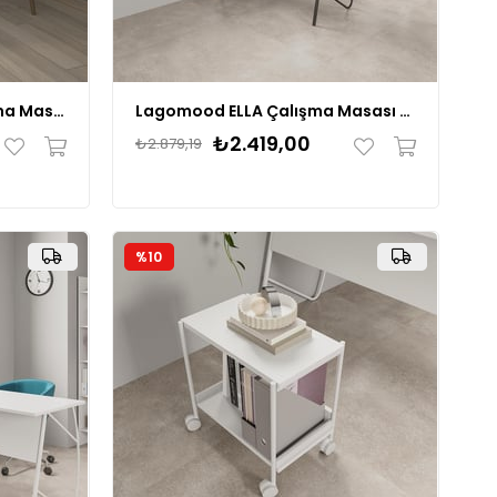
Lagomood RÜZGAR Çalışma Masası
Lagomood ELLA Çalışma Masası 120
₺2.419,00
₺2.879,19
%10