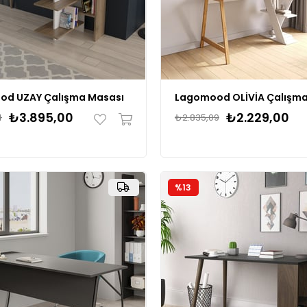
od UZAY Çalışma Masası
₺3.895,00
₺2.229,00
4
₺2.835,09
%13