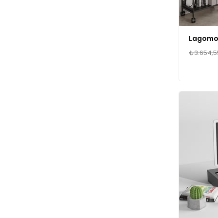
₺3.654,5