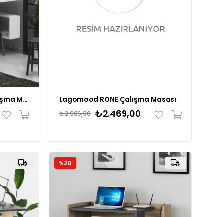
Lagomood İRONY Plus Çalışma Masası
Lagomood RONE Çalışma Masası
₺2.469,00
₺2.906,30
%20