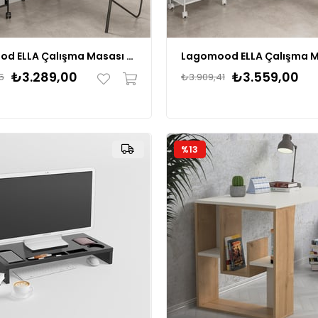
Lagomood ELLA Çalışma Masası 120cm + Ella Tekerlekli Sehpa Takım
₺3.289,00
₺3.559,00
5
₺3.909,41
%13