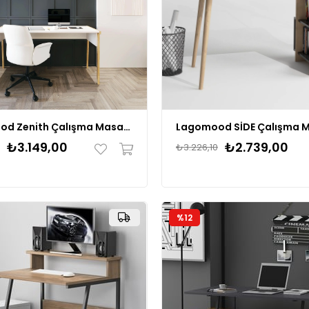
Lagomood Zenith Çalışma Masası 150cm
Lagomood SİDE Çalışma M
₺3.149,00
₺2.739,00
₺3.226,10
%12