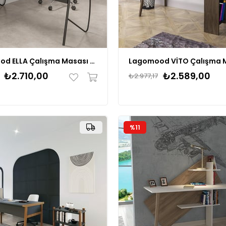
Lagomood ELLA Çalışma Masası 150
Lagomood VİTO Çalışma 
₺2.710,00
₺2.589,00
₺2.977,17
%11