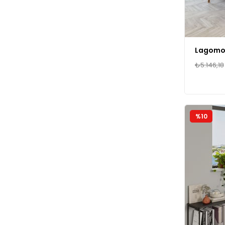
₺5.146,18
%10