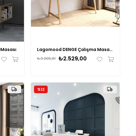
 Masası
Lagomood DENGE Çalışma Masası 140 cm
₺2.529,00
₺3.205,61
%12