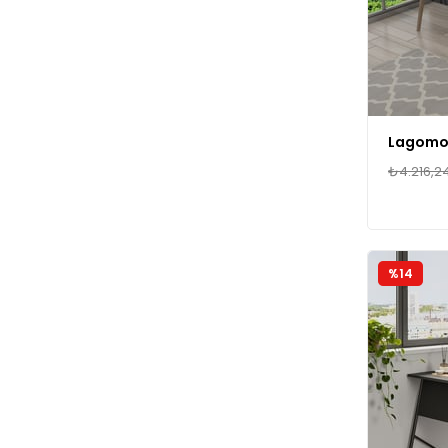
Lagomo
₺4.216,2
%14