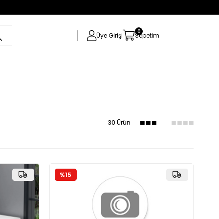
0
Üye Girişi
Sepetim
30 Ürün
%15