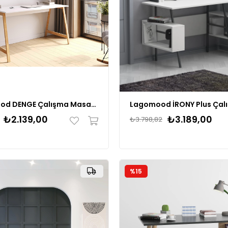
Lagomood DENGE Çalışma Masası 120 cm
₺2.139,00
₺3.189,00
₺3.798,82
%15