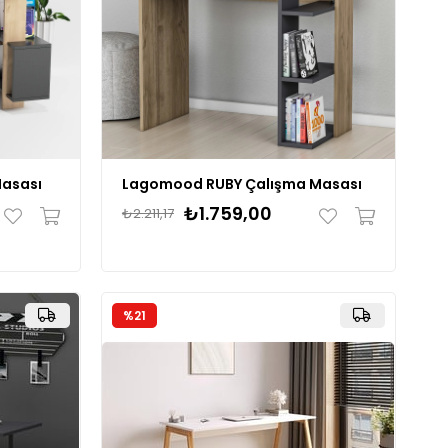
asası
Lagomood RUBY Çalışma Masası
₺1.759,00
₺2.211,17
%21