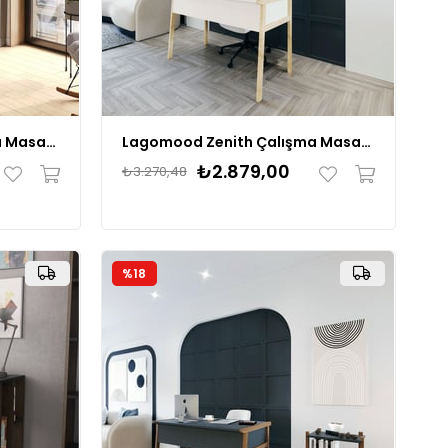
Lagomood OLİVİA Çalışma Masası 120 cm
Lagomood Zenith Çalışma Masası 120cm
₺2.879,00
₺3.270,48
%18