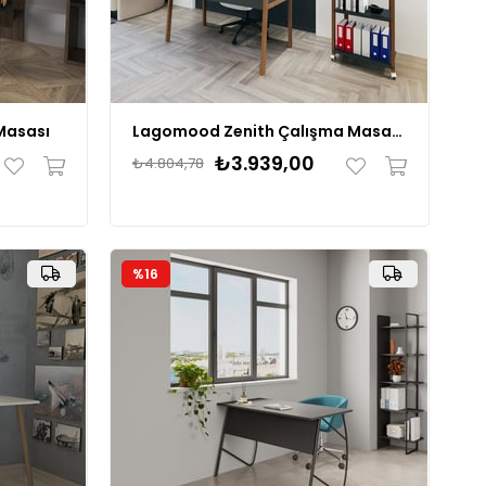
Masası
Lagomood Zenith Çalışma Masası Kitaplık Takım 120cm
₺3.939,00
₺4.804,78
%16