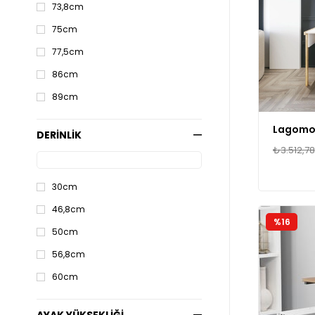
73,8cm
75cm
77,5cm
86cm
89cm
DERİNLİK
₺3.512,78
30cm
46,8cm
%16
50cm
56,8cm
60cm