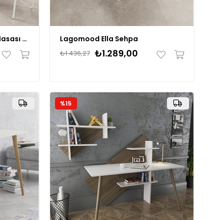
Lagomood ELLA Çalışma Masası 150cm + Ella Tekerlekli Sehpa Takım
Lagomood Ella Sehpa
₺1.289,00
₺1.436,27
%15