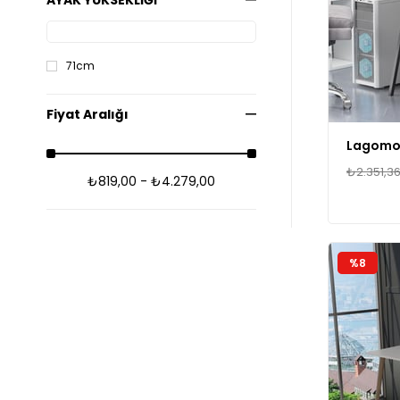
AYAK YÜKSEKLİĞİ
71cm
Fiyat Aralığı
₺2.351,3
₺819,00 - ₺4.279,00
%8