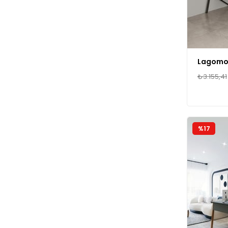
₺3.155,41
%17