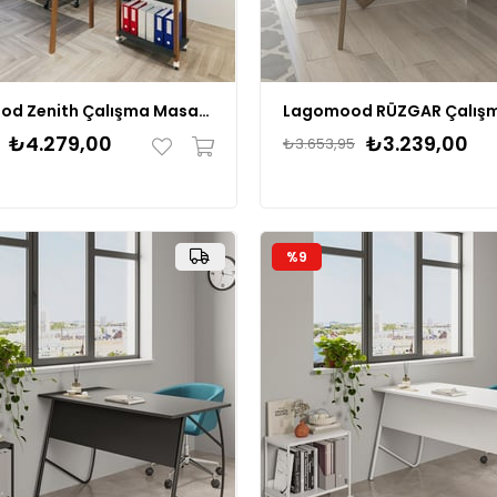
Lagomood Zenith Çalışma Masası Kitaplık Takım 150cm
₺4.279,00
₺3.239,00
₺3.653,95
%9