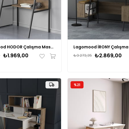
Lagomood HODOR Çalışma Masası
Lagomood İRONY Çalışma
₺1.969,00
₺2.869,00
6
₺3.273,35
%21