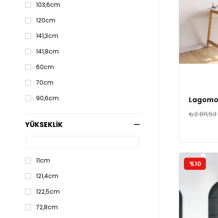
103,6cm
120cm
141,3cm
141,8cm
60cm
70cm
90,6cm
₺2.811,53
YÜKSEKLİK
11cm
%10
121,4cm
122,5cm
72,8cm