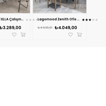
Lagomood ELLA Çalışma Masası 120cm + Ella Tekerlekli Sehpa Takım
Lagomood Zenith Ofis Masa Takım 150cm
★
★
★
★
★
★
★
★
★
★
₺3.289,00
₺4.049,00
₺4.636,61