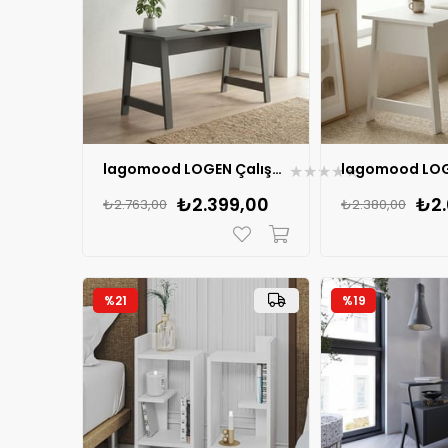
lagomood LOGEN Çalışma masası 140
★
★
★
★
★
₺2.399,00
₺2.
₺2.763,00
₺2.380,00
%21
%19