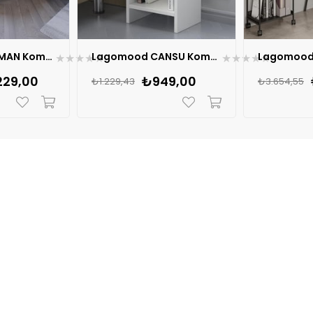
Lagomood ZAMAN Komodin İkili
Lagomood CANSU Komodin
★
★
★
★
★
★
★
★
★
★
229,00
₺949,00
₺1.229,43
₺3.654,55