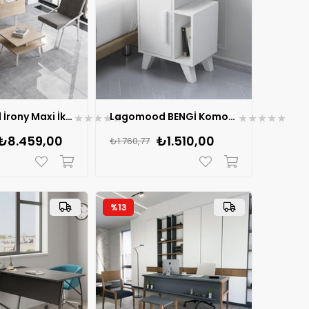
Lagomood İrony Maxi İki Koltuklu Masa Takımı
Lagomood BENGİ Komodin
★
★
★
★
★
★
★
★
★
★
₺8.459,00
₺1.510,00
₺1.760,77
%13