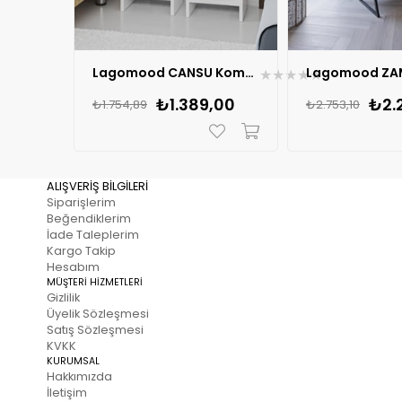
Lagomood CANSU Komodin İkili
★
★
★
★
★
₺1.389,00
₺2.
₺1.754,89
₺2.753,10
ALIŞVERİŞ BİLGİLERİ
Siparişlerim
Beğendiklerim
İade Taleplerim
Kargo Takip
Hesabım
MÜŞTERİ HİZMETLERİ
Gizlilik
Üyelik Sözleşmesi
Satış Sözleşmesi
KVKK
KURUMSAL
Hakkımızda
İletişim