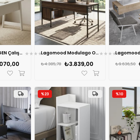
lagomood LOGEN Çalışma masası 120
Lagomood Modulago Ofis Masa Takımı Antrasit Ceviz
★
★
★
★
★
★
★
★
★
★
070,00
₺3.839,00
₺4.385,78
₺9.636,50
%23
%10