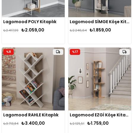
Lagomood POLY Kitaplık
Lagomood SİMGE Köşe Kitaplık
₺2.059,00
₺1.859,00
₺2.417,99
₺2.246,64
%8
%17
Lagomood RAHLE Kitaplık
Lagomood EZGİ Köşe Kitaplık
₺3.400,00
₺1.759,00
₺3.713,84
₺2.125,51