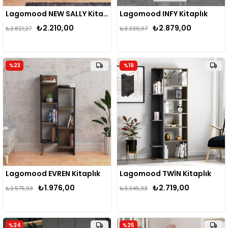
Lagomood NEW SALLY Kitaplık
Lagomood INFY Kitaplık
₺2.210,00
₺2.879,00
₺2.821,27
₺3.236,97
%23
%19
Lagomood EVREN Kitaplık
Lagomood TWİN Kitaplık
₺1.976,00
₺2.719,00
₺2.575,93
₺3.345,33
%24
%25