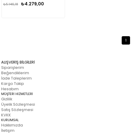
₺4.279,00
₺5.146,18
1
ALIŞVERİŞ BİLGİLERİ
Siparişlerim
Beğendiklerim
İade Taleplerim
Kargo Takip
Hesabım
MÜŞTERİ HİZMETLERİ
Gizlilik
Üyelik Sözleşmesi
Satış Sözleşmesi
KVKK
KURUMSAL
Hakkımızda
İletişim