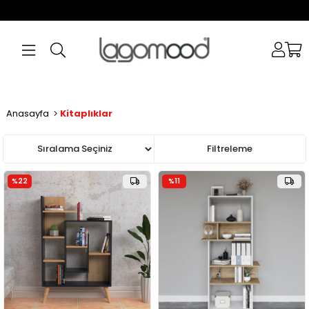
Anasayfa
Kitaplıklar
Sıralama
Filtreleme
%22
%11