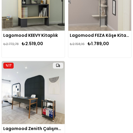
Lagomood KEEVY Kitaplık
Lagomood FEZA Köşe Kitaplık
₺2.519,00
₺1.789,00
₺2.772,78
₺2.158,16
%17
Lagomood Zenith Çalışma Masası Kitaplık Takım 150cm