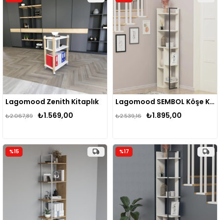
Lagomood Zenith Kitaplık
Lagomood SEMBOL Köşe Kitaplık
₺1.569,00
₺1.895,00
₺2.067,89
₺2.539,16
%15
%17