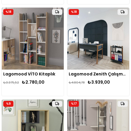
%18
%18
Lagomood VİTO Kitaplık
Lagomood Zenith Çalışma Masası Kitaplık Takım 120cm
₺2.780,00
₺3.939,00
₺3.375,52
₺4.804,78
%9
%17